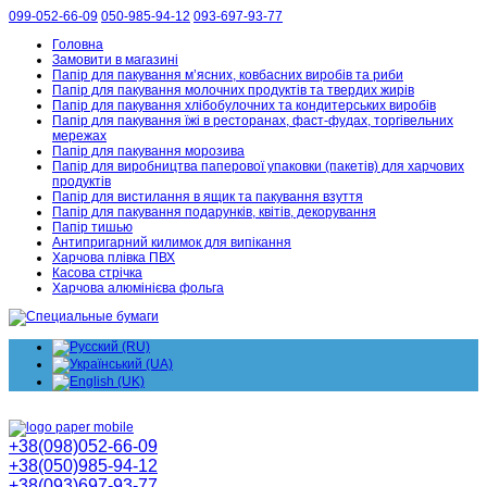
099-052-66-09
050-985-94-12
093-697-93-77
Головна
Замовити в магазині
Папір для пакування м’ясних, ковбасних виробів та риби
Папір для пакування молочних продуктів та твердих жирів
Папір для пакування хлібобулочних та кондитерських виробів
Папір для пакування їжі в ресторанах, фаст-фудах, торгівельних
мережах
Папір для пакування морозива
Папір для виробництва паперової упаковки (пакетів) для харчових
продуктів
Папір для вистилання в ящик та пакування взуття
Папір для пакування подарунків, квітів, декорування
Папір тишью
Антипригарний килимок для випікання
Харчова плівка ПВХ
Касова стрічка
Харчова алюмінієва фольга
+38(098)052-66-09
+38(050)985-94-12
+38(093)697-93-77