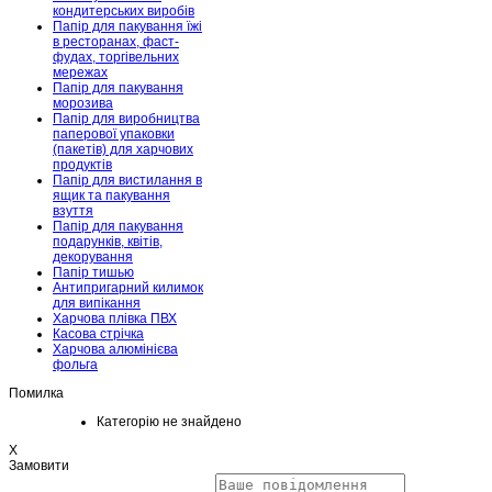
кондитерських виробів
Папір для пакування їжі
в ресторанах, фаст-
фудах, торгівельних
мережах
Папір для пакування
морозива
Папір для виробництва
паперової упаковки
(пакетів) для харчових
продуктів
Папір для вистилання в
ящик та пакування
взуття
Папір для пакування
подарунків, квітів,
декорування
Папір тишью
Антипригарний килимок
для випікання
Харчова плівка ПВХ
Касова стрічка
Харчова алюмінієва
фольга
Помилка
Категорію не знайдено
X
Замовити