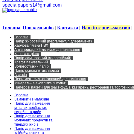
specialpapers1@gmail.com
Головна
|
Про компанію
|
Контакти
|
Наш інтернет-магазин
|
Головна
Папір жиростійкий (пергамент, підпергамент)
Харчова плівка ПВХ
Антипригарний килимок для випікання
Касова стрічка
Папір ламінований (жиростійкий)
Крафт пакувальний
Вологостійкий папір
Папір основа етикетковий
Глассін
Пергамент силіконізований для випікання
Мінеральна екоплівка “Еколін”
Паперові пакети для фаст-фудів, кав'ярень, ресторанів та торгових 
Головна
Замовити в магазині
Папір для пакування
м’ясних, ковбасних
виробів та риби
Папір для пакування
молочних продуктів та
твердих жирів
Папір для пакування
хлібобулочних та