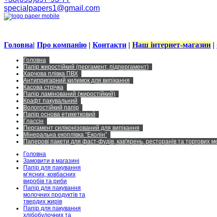
specialpapers1@gmail.com
Головна
|
Про компанію
|
Контакти
|
Наш інтернет-магазин
|
Головна
Папір жиростійкий (пергамент, підпергамент)
Харчова плівка ПВХ
Антипригарний килимок для випікання
Касова стрічка
Папір ламінований (жиростійкий)
Крафт пакувальний
Вологостійкий папір
Папір основа етикетковий
Глассін
Пергамент силіконізований для випікання
Мінеральна екоплівка “Еколін”
Паперові пакети для фаст-фудів, кав'ярень, ресторанів та торгових 
Головна
Замовити в магазині
Папір для пакування
м’ясних, ковбасних
виробів та риби
Папір для пакування
молочних продуктів та
твердих жирів
Папір для пакування
хлібобулочних та