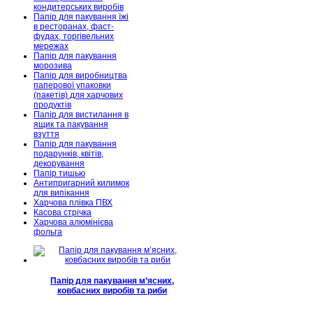
кондитерських виробів
Папір для пакування їжі
в ресторанах, фаст-
фудах, торгівельних
мережах
Папір для пакування
морозива
Папір для виробництва
паперової упаковки
(пакетів) для харчових
продуктів
Папір для вистилання в
ящик та пакування
взуття
Папір для пакування
подарунків, квітів,
декорування
Папір тишью
Антипригарний килимок
для випікання
Харчова плівка ПВХ
Касова стрічка
Харчова алюмінієва
фольга
Папір для пакування м’ясних,
ковбасних виробів та риби