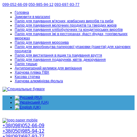
099-052-66-09
050-985-94-12
093-697-93-77
Головна
Замовити в магазині
Папір для пакування м’ясних, ковбасних виробів та риби
Папір для пакування молочних продуктів та твердих жирів
Папір для пакування хлібобулочних та кондитерських виробів
Папір для пакування їжі в ресторанах, фаст-фудах, торгівельних
мережах
Папір для пакування морозива
Папір для виробництва паперової упаковки (пакетів) для харчових
продуктів
Папір для вистилання в ящик та пакування взуття
Папір для пакування подарунків, квітів, декорування
Папір тишью
Антипригарний килимок для випікання
Харчова плівка ПВХ
Касова стрічка
Харчова алюмінієва фольга
+38(098)052-66-09
+38(050)985-94-12
+38(093)697-93-77