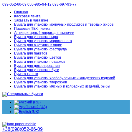
099-052-66-09
050-985-94-12
093-697-93-77
Главная
Кассовая лента
Заказать в магазине
Бумага для упаковки молочных продуктов и твердых жиров
Пищевая ПВХ пленка
Антипригарный коврик для выпечки
Бумага для упаковки сыра
Бумага для упаковки мороженного
Бумага для выстилки в ящик
Бумага для упаковки фастфуда
Бумага для пакетов
Бумага для упаковки цветов
Бумага для упаковки подарков
Бумага для декорирования
Бумага для упаковки обуви
Бумага тишью
Бумага для упаковки хлебобулочных и кондитеских изделий
Бумага для упаковки творожков
Бумага для упаковки мясных и колбасных изделий, рыбы
+38(098)052-66-09