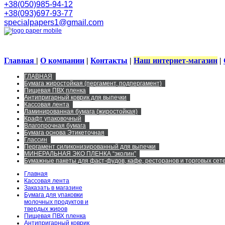
+38(050)985-94-12
+38(093)697-93-77
specialpapers1@gmail.com
Главная
|
О компании
|
Контакты
|
Наш интернет-магазин
|
ГЛАВНАЯ
Бумага жиростойкая (пергамент, подпергамент)
Пищевая ПВХ пленка
Антипригарный коврик для выпечки
Кассовая лента
Ламинированная бумага (жиростойкая)
Крафт упаковочный
Влагопрочная бумага
Бумага основа Этикеточная
Глассин
Пергамент силиконизированный для выпечки
МИНЕРАЛЬНАЯ ЭКО ПЛЕНКА “эколин”
Бумажные пакеты для фаст-фудов, кафе, ресторанов и торговых сете
Главная
Кассовая лента
Заказать в магазине
Бумага для упаковки
молочных продуктов и
твердых жиров
Пищевая ПВХ пленка
Антипригарный коврик