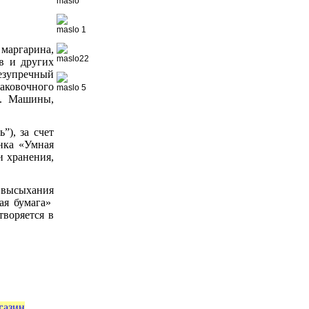
маргарина,
ов и других
езупречный
аковочного
й. Машины,
), за счет
нка «Умная
и хранения,
 высыхания
ая бумага»
творяется в
газин