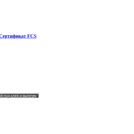
Сертификат FCS
й под хлеб и выпечку