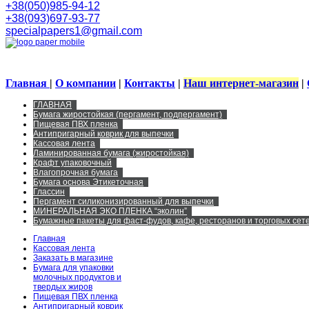
+38(050)985-94-12
+38(093)697-93-77
specialpapers1@gmail.com
Главная
|
О компании
|
Контакты
|
Наш интернет-магазин
|
ГЛАВНАЯ
Бумага жиростойкая (пергамент, подпергамент)
Пищевая ПВХ пленка
Антипригарный коврик для выпечки
Кассовая лента
Ламинированная бумага (жиростойкая)
Крафт упаковочный
Влагопрочная бумага
Бумага основа Этикеточная
Глассин
Пергамент силиконизированный для выпечки
МИНЕРАЛЬНАЯ ЭКО ПЛЕНКА “эколин”
Бумажные пакеты для фаст-фудов, кафе, ресторанов и торговых сете
Главная
Кассовая лента
Заказать в магазине
Бумага для упаковки
молочных продуктов и
твердых жиров
Пищевая ПВХ пленка
Антипригарный коврик