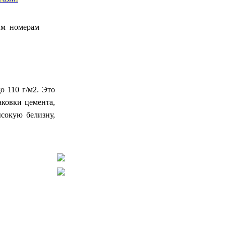
ым номерам
о 110 г/м2. Это
аковки цемента,
ысокую белизну,