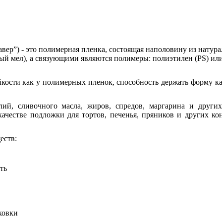
авер”) - это полимерная пленка, состоящая наполовину из натур
ный мел), а связующими являются полимеры: полиэтилен (PS) ил
кости как у полимерных пленок, способность держать форму ка
лий, сливочного масла, жиров, спредов, маргарина и други
ачестве подложки для тортов, печенья, пряников и других ко
еств:
ть
ковки