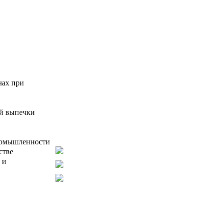
чах при
ой выпечки
промышленности
стве
 и