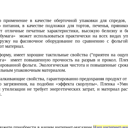
 применение в качестве оберточной упаковки для спредов, 
 питания, в качестве подложки для тортов, печенья, пряник
ет отличные печатные характеристики, высокую белизну и б
бумага» может использоваться практически на всех видах уп
грузку на фасовочное оборудование по сравнению с фольго
от материал.
му, имеет хорошие тактильные свойства (“приятен на ощупь”
ага» имеет повышенную прочность на разрыв и прокол. Пле
ированной фольги. Экологическая чистота и повышенные срок
кальным упаковочным материалом.
алкивающие свойства, гарантированно предохраняя продукт от
о загрязнения, на подобии «эффекта скорлупы». Пленка «Умн
утилизации не требует энергетических затрат, и материал рас
.
ожете приобрести в нашем интернет-магазине
Наш интернет-ма