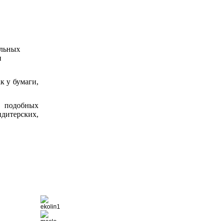
альных
и
к у бумаги,
х подобных
ндитерских,