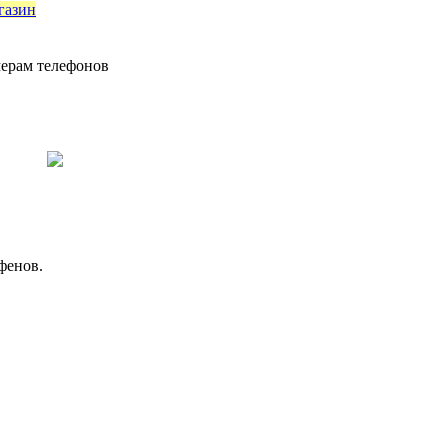
газин
мерам телефонов
фенов.