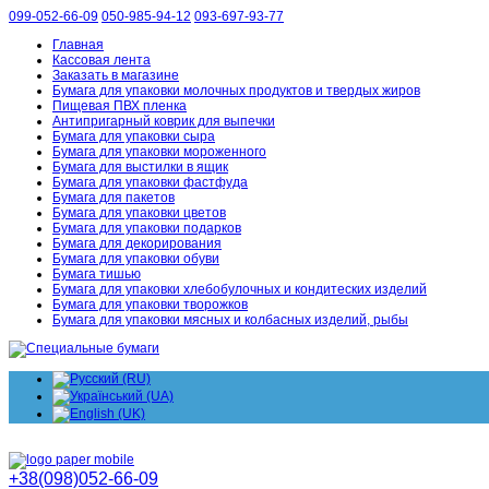
099-052-66-09
050-985-94-12
093-697-93-77
Главная
Кассовая лента
Заказать в магазине
Бумага для упаковки молочных продуктов и твердых жиров
Пищевая ПВХ пленка
Антипригарный коврик для выпечки
Бумага для упаковки сыра
Бумага для упаковки мороженного
Бумага для выстилки в ящик
Бумага для упаковки фастфуда
Бумага для пакетов
Бумага для упаковки цветов
Бумага для упаковки подарков
Бумага для декорирования
Бумага для упаковки обуви
Бумага тишью
Бумага для упаковки хлебобулочных и кондитеских изделий
Бумага для упаковки творожков
Бумага для упаковки мясных и колбасных изделий, рыбы
+38(098)052-66-09