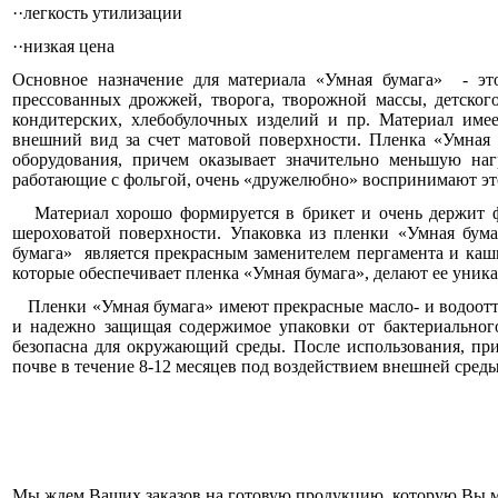
··легкость утилизации
··низкая цена
Основное назначение для материала «Умная бумага» - это
прессованных дрожжей, творога, творожной массы, детского
кондитерских, хлебобулочных изделий и пр. Материал име
внешний вид за счет матовой поверхности. Пленка «Умная 
оборудования, причем оказывает значительно меньшую на
работающие с фольгой, очень «дружелюбно» воспринимают эт
Материал хорошо формируется в брикет и очень держит фор
шероховатой поверхности. Упаковка из пленки «Умная бум
бумага» является прекрасным заменителем пергамента и каш
которые обеспечивает пленка «Умная бумага», делают ее уни
Пленки «Умная бумага» имеют прекрасные масло- и водоотт
и надежно защищая содержимое упаковки от бактериальног
безопасна для окружающий среды. После использования, при 
почве в течение 8-12 месяцев под воздействием внешней среды
Мы ждем Ваших заказов на готовую продукцию, которую Вы м