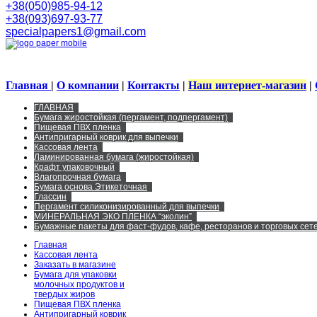
+38(050)985-94-12
+38(093)697-93-77
specialpapers1@gmail.com
Главная
|
О компании
|
Контакты
|
Наш интернет-магазин
|
ГЛАВНАЯ
Бумага жиростойкая (пергамент, подпергамент)
Пищевая ПВХ пленка
Антипригарный коврик для выпечки
Кассовая лента
Ламинированная бумага (жиростойкая)
Крафт упаковочный
Влагопрочная бумага
Бумага основа Этикеточная
Глассин
Пергамент силиконизированный для выпечки
МИНЕРАЛЬНАЯ ЭКО ПЛЕНКА “эколин”
Бумажные пакеты для фаст-фудов, кафе, ресторанов и торговых сете
Главная
Кассовая лента
Заказать в магазине
Бумага для упаковки
молочных продуктов и
твердых жиров
Пищевая ПВХ пленка
Антипригарный коврик