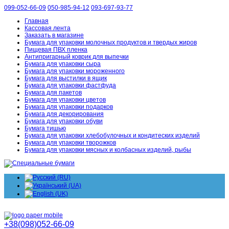
099-052-66-09
050-985-94-12
093-697-93-77
Главная
Кассовая лента
Заказать в магазине
Бумага для упаковки молочных продуктов и твердых жиров
Пищевая ПВХ пленка
Антипригарный коврик для выпечки
Бумага для упаковки сыра
Бумага для упаковки мороженного
Бумага для выстилки в ящик
Бумага для упаковки фастфуда
Бумага для пакетов
Бумага для упаковки цветов
Бумага для упаковки подарков
Бумага для декорирования
Бумага для упаковки обуви
Бумага тишью
Бумага для упаковки хлебобулочных и кондитеских изделий
Бумага для упаковки творожков
Бумага для упаковки мясных и колбасных изделий, рыбы
+38(098)052-66-09