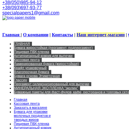
+38(050)985-94-12
+38(093)697-93-77
specialpapers1@gmail.com
Главная
|
О компании
|
Контакты
|
Наш интернет-магазин
|
ГЛАВНАЯ
Бумага жиростойкая (пергамент, подпергамент)
Пищевая ПВХ пленка
Антипригарный коврик для выпечки
Кассовая лента
Ламинированная бумага (жиростойкая)
Крафт упаковочный
Влагопрочная бумага
Бумага основа Этикеточная
Глассин
Пергамент силиконизированный для выпечки
МИНЕРАЛЬНАЯ ЭКО ПЛЕНКА “эколин”
Бумажные пакеты для фаст-фудов, кафе, ресторанов и торговых сете
Главная
Кассовая лента
Заказать в магазине
Бумага для упаковки
молочных продуктов и
твердых жиров
Пищевая ПВХ пленка
Антипригарный коврик