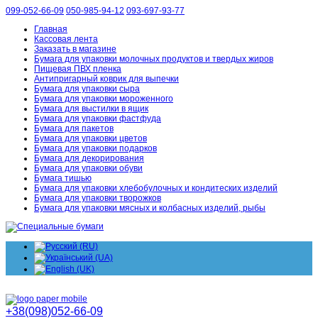
099-052-66-09
050-985-94-12
093-697-93-77
Главная
Кассовая лента
Заказать в магазине
Бумага для упаковки молочных продуктов и твердых жиров
Пищевая ПВХ пленка
Антипригарный коврик для выпечки
Бумага для упаковки сыра
Бумага для упаковки мороженного
Бумага для выстилки в ящик
Бумага для упаковки фастфуда
Бумага для пакетов
Бумага для упаковки цветов
Бумага для упаковки подарков
Бумага для декорирования
Бумага для упаковки обуви
Бумага тишью
Бумага для упаковки хлебобулочных и кондитеских изделий
Бумага для упаковки творожков
Бумага для упаковки мясных и колбасных изделий, рыбы
+38(098)052-66-09