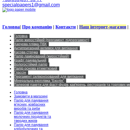
specialpapers1@gmail.com
Головна
|
Про компанію
|
Контакти
|
Наш інтернет-магазин
|
Головна
Папір жиростійкий (пергамент, підпергамент)
Харчова плівка ПВХ
Антипригарний килимок для випікання
Касова стрічка
Папір ламінований (жиростійкий)
Крафт пакувальний
Вологостійкий папір
Папір основа етикетковий
Глассін
Пергамент силіконізований для випікання
Мінеральна екоплівка “Еколін”
Паперові пакети для фаст-фудів, кав'ярень, ресторанів та торгових 
Головна
Замовити в магазині
Папір для пакування
м’ясних, ковбасних
виробів та риби
Папір для пакування
молочних продуктів та
твердих жирів
Папір для пакування
хлібобулочних та