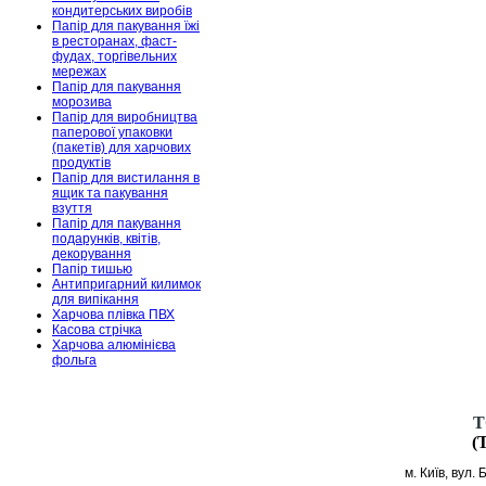
кондитерських виробів
Папір для пакування їжі
в ресторанах, фаст-
фудах, торгівельних
мережах
Папір для пакування
морозива
Папір для виробництва
паперової упаковки
(пакетів) для харчових
продуктів
Папір для вистилання в
ящик та пакування
взуття
Папір для пакування
подарунків, квітів,
декорування
Папір тишью
Антипригарний килимок
для випікання
Харчова плівка ПВХ
Касова стрічка
Харчова алюмінієва
фольга
Т
(
м. Київ, вул.