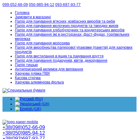
099-052-66-09
050-985-94-12
093-697-93-77
Головна
Замовити в магазині
Папір для пакування м’ясних, ковбасних виробів та риби
Папір для пакування молочних продуктів та твердих жирів
Папір для пакування хлібобулочних та кондитерських виробів
Папір для пакування їжі в ресторанах, фаст-фудах, торгівельних
мережах
Папір для пакування морозива
Папір для виробництва паперової упаковки (пакетів) для харчових
продуктів
Папір для вистилання в ящик та пакування взуття
Папір для пакування подарунків, квітів, декорування
Папір тишью
Антипригарний килимок для випікання
Харчова плівка ПВХ
Касова стрічка
Харчова алюмінієва фольга
+38(098)052-66-09
+38(050)985-94-12
+38(093)697-93-77