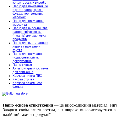
кондитерських виробів
Папір для пакування їжі
в ресторанах, фаст-
фудах, торгівельних
мережах
Папір для пакування
морозива
Папір для виробництва
паперової упаковки
(пакетів) для харчових
продуктів
Папір для вистилання в
ящик та пакування
взуття
Папір для пакування
подарунків, квітів,
декорування
Папір тишью
Антипригарний килимок
для випікання
Харчова плівка ПВХ
Касова стрічка
Харчова алюмінієва
фольга
Папір основа етикетковий
— це високоякісний матеріал, виго
Завдяки своїм властивостям, він широко використовується в 
надійний захист продукції.