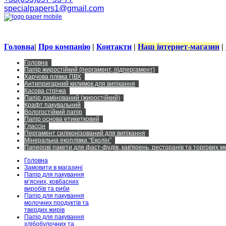
specialpapers1@gmail.com
Головна
|
Про компанію
|
Контакти
|
Наш інтернет-магазин
|
Головна
Папір жиростійкий (пергамент, підпергамент)
Харчова плівка ПВХ
Антипригарний килимок для випікання
Касова стрічка
Папір ламінований (жиростійкий)
Крафт пакувальний
Вологостійкий папір
Папір основа етикетковий
Глассін
Пергамент силіконізований для випікання
Мінеральна екоплівка “Еколін”
Паперові пакети для фаст-фудів, кав'ярень, ресторанів та торгових 
Головна
Замовити в магазині
Папір для пакування
м’ясних, ковбасних
виробів та риби
Папір для пакування
молочних продуктів та
твердих жирів
Папір для пакування
хлібобулочних та