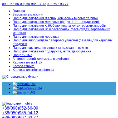
099-052-66-09
050-985-94-12
093-697-93-77
Головна
Замовити в магазині
Папір для пакування м’ясних, ковбасних виробів та риби
Папір для пакування молочних продуктів та твердих жирів
Папір для пакування хлібобулочних та кондитерських виробів
Папір для пакування їжі в ресторанах, фаст-фудах, торгівельних
мережах
Папір для пакування морозива
Папір для виробництва паперової упаковки (пакетів) для харчових
продуктів
Папір для вистилання в ящик та пакування взуття
Папір для пакування подарунків, квітів, декорування
Папір тишью
Антипригарний килимок для випікання
Харчова плівка ПВХ
Касова стрічка
Харчова алюмінієва фольга
+38(098)052-66-09
+38(050)985-94-12
+38(093)697-93-77