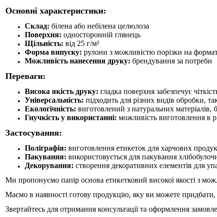
Основні характеристики:
Склад:
білена або небілена целюлоза
Поверхня:
односторонній глянець
Щільність:
від 25 г/м²
Форма випуску:
рулони з можливістю порізки на форма
Можливість нанесення друку:
брендування за потреби
Переваги:
Висока якість друку:
гладка поверхня забезпечує чіткіст
Універсальність:
підходить для різних видів обробки, т
Екологічність:
виготовлений з натуральних матеріалів, 
Гнучкість у використанні:
можливість виготовлення в р
Застосування:
Поліграфія:
виготовлення етикеток для харчових продукт
Пакування:
використовується для
пакування хлібобулоч
Декорування:
створення декоративних елементів для упа
Ми пропонуємо папір основа етикетковий високої якості з мож
Маємо в наявності
готову продукцію, яку ви можете придбати
Звертайтесь для отримання консультації та оформлення замовл