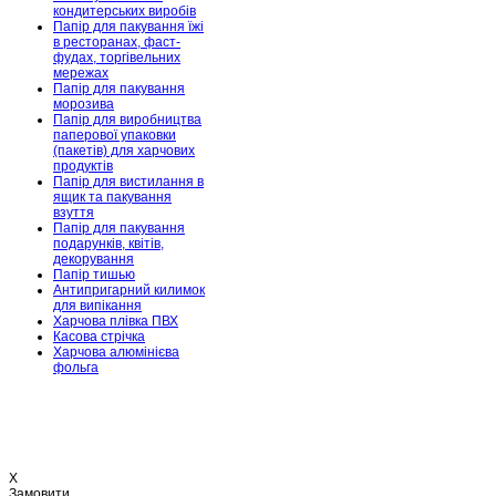
кондитерських виробів
Папір для пакування їжі
в ресторанах, фаст-
фудах, торгівельних
мережах
Папір для пакування
морозива
Папір для виробництва
паперової упаковки
(пакетів) для харчових
продуктів
Папір для вистилання в
ящик та пакування
взуття
Папір для пакування
подарунків, квітів,
декорування
Папір тишью
Антипригарний килимок
для випікання
Харчова плівка ПВХ
Касова стрічка
Харчова алюмінієва
фольга
X
Замовити