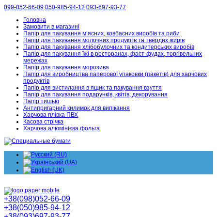
099-052-66-09
050-985-94-12
093-697-93-77
Головна
Замовити в магазині
Папір для пакування м’ясних, ковбасних виробів та риби
Папір для пакування молочних продуктів та твердих жирів
Папір для пакування хлібобулочних та кондитерських виробів
Папір для пакування їжі в ресторанах, фаст-фудах, торгівельних
мережах
Папір для пакування морозива
Папір для виробництва паперової упаковки (пакетів) для харчових
продуктів
Папір для вистилання в ящик та пакування взуття
Папір для пакування подарунків, квітів, декорування
Папір тишью
Антипригарний килимок для випікання
Харчова плівка ПВХ
Касова стрічка
Харчова алюмінієва фольга
+38(098)052-66-09
+38(050)985-94-12
+38(093)697-93-77