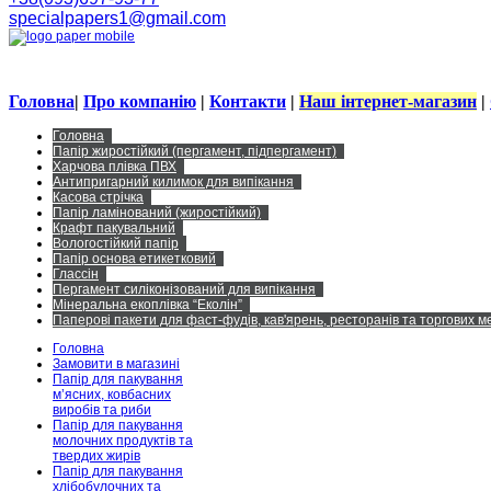
specialpapers1@gmail.com
Головна
|
Про компанію
|
Контакти
|
Наш інтернет-магазин
|
Головна
Папір жиростійкий (пергамент, підпергамент)
Харчова плівка ПВХ
Антипригарний килимок для випікання
Касова стрічка
Папір ламінований (жиростійкий)
Крафт пакувальний
Вологостійкий папір
Папір основа етикетковий
Глассін
Пергамент силіконізований для випікання
Мінеральна екоплівка “Еколін”
Паперові пакети для фаст-фудів, кав'ярень, ресторанів та торгових 
Головна
Замовити в магазині
Папір для пакування
м’ясних, ковбасних
виробів та риби
Папір для пакування
молочних продуктів та
твердих жирів
Папір для пакування
хлібобулочних та