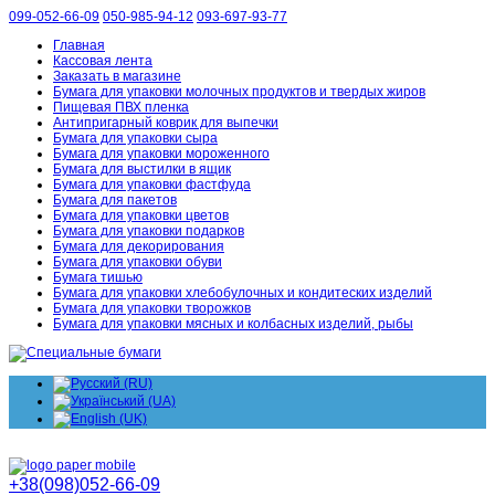
099-052-66-09
050-985-94-12
093-697-93-77
Главная
Кассовая лента
Заказать в магазине
Бумага для упаковки молочных продуктов и твердых жиров
Пищевая ПВХ пленка
Антипригарный коврик для выпечки
Бумага для упаковки сыра
Бумага для упаковки мороженного
Бумага для выстилки в ящик
Бумага для упаковки фастфуда
Бумага для пакетов
Бумага для упаковки цветов
Бумага для упаковки подарков
Бумага для декорирования
Бумага для упаковки обуви
Бумага тишью
Бумага для упаковки хлебобулочных и кондитеских изделий
Бумага для упаковки творожков
Бумага для упаковки мясных и колбасных изделий, рыбы
+38(098)052-66-09