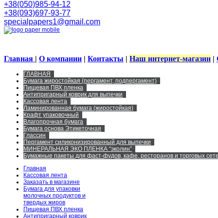
+38(050)985-94-12
+38(093)697-93-77
specialpapers1@gmail.com
Главная
|
О компании
|
Контакты
|
Наш интернет-магазин
|
ГЛАВНАЯ
Бумага жиростойкая (пергамент, подпергамент)
Пищевая ПВХ пленка
Антипригарный коврик для выпечки
Кассовая лента
Ламинированная бумага (жиростойкая)
Крафт упаковочный
Влагопрочная бумага
Бумага основа Этикеточная
Глассин
Пергамент силиконизированный для выпечки
МИНЕРАЛЬНАЯ ЭКО ПЛЕНКА “эколин”
Бумажные пакеты для фаст-фудов, кафе, ресторанов и торговых сете
Главная
Кассовая лента
Заказать в магазине
Бумага для упаковки
молочных продуктов и
твердых жиров
Пищевая ПВХ пленка
Антипригарный коврик