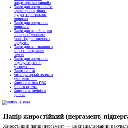
кондитерських виробів
Папір для пакування їжі
в ресторанах, фаст-
фудах, торгівельних
мережах
Папір для пакування
морозива
Папір для виробництва
паперової упаковки
(пакетів) для харчових
продуктів
Папір для вистилання в
ящик та пакування
взуття
Папір для пакування
подарунків, квітів,
декорування
Папір тишью
Антипригарний килимок
для випікання
Харчова плівка ПВХ
Касова стрічка
Харчова алюмінієва
фольга
Папір жиростійкий (пергамент, підперг
Жиростійкий папір
(пергамент)
— це спеціалізований пакувал