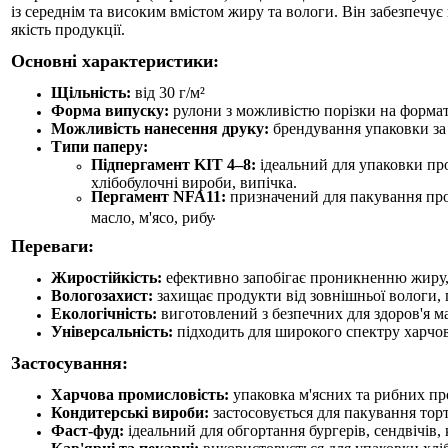
із середнім та високим вмістом жиру та вологи. Він забезпечує
якість продукції.
Основні характеристики:
Щільність:
від 3
0
г/м²
Форма випуску:
рулони з можливістю порізки на форма
Можливість нанесення друку:
брендування упаковки за
Типи паперу:
Підпергамент KIT 4–8:
ідеальний для упаковки прод
хлібобулочні вироби, випічка.
Пергамент NFA11:
призначений для пакування про
.
масло, м'ясо, рибу
Переваги:
Жиростійкість:
ефективно запобігає проникненню жиру, 
Вологозахист:
захищає продукти від зовнішньої вологи, 
Екологічність:
виготовлений з безпечних для здоров'я м
Універсальність:
підходить для широкого спектру харчов
Застосування:
Харчова промисловість:
упаковка м'ясних та рибних пр
Кондитерські вироби:
застосовується для пакування торті
Фаст-фуд:
ідеальний для обгортання бургерів, сендвічів, 