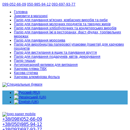
099-052-66-09
050-985-94-12
093-697-93-77
Головна
Замовити в магазині
Папір для пакування м’ясних, ковбасних виробів та риби
Папір для пакування молочних продуктів та твердих жирів
Папір для пакування хлібобулочних та кондитерських виробів
Папір для пакування їжі в ресторанах, фаст-фудах, торгівельних
мережах
Папір для пакування морозива
Папір для виробництва паперової упаковки (пакетів) для харчових
продуктів
Папір для вистилання в ящик та пакування взуття
Папір для пакування подарунків, квітів, декорування
Папір тишью
Антипригарний килимок для випікання
Харчова плівка ПВХ
Касова стрічка
Харчова алюмінієва фольга
+38(098)052-66-09
+38(050)985-94-12
+38(093)697-93-77