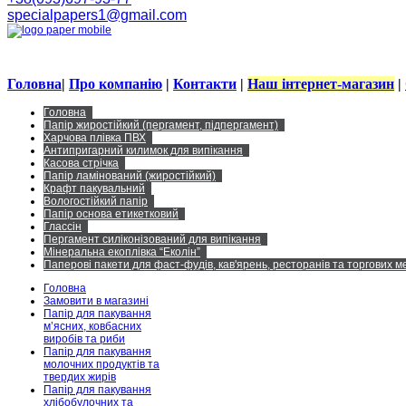
specialpapers1@gmail.com
Головна
|
Про компанію
|
Контакти
|
Наш інтернет-магазин
|
Головна
Папір жиростійкий (пергамент, підпергамент)
Харчова плівка ПВХ
Антипригарний килимок для випікання
Касова стрічка
Папір ламінований (жиростійкий)
Крафт пакувальний
Вологостійкий папір
Папір основа етикетковий
Глассін
Пергамент силіконізований для випікання
Мінеральна екоплівка “Еколін”
Паперові пакети для фаст-фудів, кав'ярень, ресторанів та торгових 
Головна
Замовити в магазині
Папір для пакування
м’ясних, ковбасних
виробів та риби
Папір для пакування
молочних продуктів та
твердих жирів
Папір для пакування
хлібобулочних та