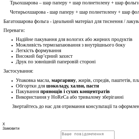
Трьохшарова – шар паперу + шар полиетилену + шар фольг
Чотирьохшарова - шар паперу + шар полиетилену + шар фо
Багатошарова фольга - ідеальний матеріал для
т
иснення / лаку
Переваги:
Надійне пакування для вологих або жирних продуктів
Можливість термозапаювання з внутрішнього боку
Легкість формування
Високий бар’єрний захист
Друк по зовнішній паперовій стороні
Застосування:
Упаковка масла,
маргарину
, жирів, спредів, паштетів, п
Обгортки для
шоколаду, халви, пасти
Пакування
прянощів і сухих концентратів
Використання у HoReCa або тривалому зберіганні
Звертайтесь
до нас
для отримання консультації та оформле
X
Замовити