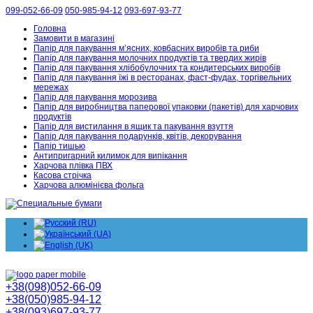
099-052-66-09
050-985-94-12
093-697-93-77
Головна
Замовити в магазині
Папір для пакування м’ясних, ковбасних виробів та риби
Папір для пакування молочних продуктів та твердих жирів
Папір для пакування хлібобулочних та кондитерських виробів
Папір для пакування їжі в ресторанах, фаст-фудах, торгівельних
мережах
Папір для пакування морозива
Папір для виробництва паперової упаковки (пакетів) для харчових
продуктів
Папір для вистилання в ящик та пакування взуття
Папір для пакування подарунків, квітів, декорування
Папір тишью
Антипригарний килимок для випікання
Харчова плівка ПВХ
Касова стрічка
Харчова алюмінієва фольга
+38(098)052-66-09
+38(050)985-94-12
+38(093)697-93-77