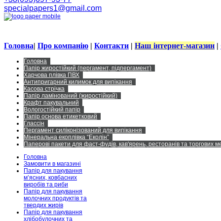
specialpapers1@gmail.com
Головна
|
Про компанію
|
Контакти
|
Наш інтернет-магазин
|
Головна
Папір жиростійкий (пергамент, підпергамент)
Харчова плівка ПВХ
Антипригарний килимок для випікання
Касова стрічка
Папір ламінований (жиростійкий)
Крафт пакувальний
Вологостійкий папір
Папір основа етикетковий
Глассін
Пергамент силіконізований для випікання
Мінеральна екоплівка “Еколін”
Паперові пакети для фаст-фудів, кав'ярень, ресторанів та торгових 
Головна
Замовити в магазині
Папір для пакування
м’ясних, ковбасних
виробів та риби
Папір для пакування
молочних продуктів та
твердих жирів
Папір для пакування
хлібобулочних та