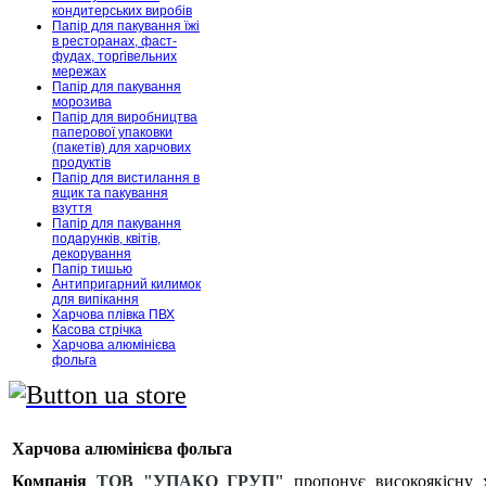
кондитерських виробів
Папір для пакування їжі
в ресторанах, фаст-
фудах, торгівельних
мережах
Папір для пакування
морозива
Папір для виробництва
паперової упаковки
(пакетів) для харчових
продуктів
Папір для вистилання в
ящик та пакування
взуття
Папір для пакування
подарунків, квітів,
декорування
Папір тишью
Антипригарний килимок
для випікання
Харчова плівка ПВХ
Касова стрічка
Харчова алюмінієва
фольга
Харчова алюмінієва фольга
Компанія
ТОВ "УПАКО ГРУП"
пропонує високоякісну х