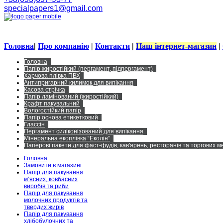
specialpapers1@gmail.com
Головна
|
Про компанію
|
Контакти
|
Наш інтернет-магазин
|
Головна
Папір жиростійкий (пергамент, підпергамент)
Харчова плівка ПВХ
Антипригарний килимок для випікання
Касова стрічка
Папір ламінований (жиростійкий)
Крафт пакувальний
Вологостійкий папір
Папір основа етикетковий
Глассін
Пергамент силіконізований для випікання
Мінеральна екоплівка “Еколін”
Паперові пакети для фаст-фудів, кав'ярень, ресторанів та торгових 
Головна
Замовити в магазині
Папір для пакування
м’ясних, ковбасних
виробів та риби
Папір для пакування
молочних продуктів та
твердих жирів
Папір для пакування
хлібобулочних та