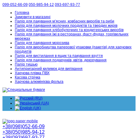
099-052-66-09
050-985-94-12
093-697-93-77
Головна
Замовити в магазині
Папір для пакування м’ясних, ковбасних виробів та риби
Папір для пакування молочних продуктів та твердих жирів
Папір для пакування хлібобулочних та кондитерських виробів
Папір для пакування їжі в ресторанах, фаст-фудах, торгівельних
мережах
Папір для пакування морозива
Папір для виробництва паперової упаковки (пакетів) для харчових
продуктів
Папір для вистилання в ящик та пакування взуття
Папір для пакування подарунків, квітів, декорування
Папір тишью
Антипригарний килимок для випікання
Харчова плівка ПВХ
Касова стрічка
Харчова алюмінієва фольга
+38(098)052-66-09
+38(050)985-94-12
+38(093)697-93-77