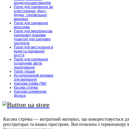
кондитерських виробів
Папір для пакування їжі
в ресторанах, фаст-
фудах, торгівельних
мережах
Папір для пакування
морозива
Папір для виробництва
паперової упаковки
(пакетів) для харчових
продуктів
Папір для вистилання в
ящик та пакування
взуття
Папір для пакування
подарунків, квітів,
декорування
Папір тишью
Антипригарний килимок
для випікання
Харчова плівка ПВХ
Касова стрічка
Харчова алюмінієва
фольга
Касова стрічка — витратний матеріал, що використовується дл
реєстраторах та інших пристроях. Виготовлена з термопаперу ви