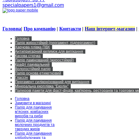
specialpapers1@gmail.com
Головна
|
Про компанію
|
Контакти
|
Наш інтернет-магазин
|
Головна
Папір жиростійкий (пергамент, підпергамент)
Харчова плівка ПВХ
Антипригарний килимок для випікання
Касова стрічка
Папір ламінований (жиростійкий)
Крафт пакувальний
Вологостійкий папір
Папір основа етикетковий
Глассін
Пергамент силіконізований для випікання
Мінеральна екоплівка “Еколін”
Паперові пакети для фаст-фудів, кав'ярень, ресторанів та торгових 
Головна
Замовити в магазині
Папір для пакування
м’ясних, ковбасних
виробів та риби
Папір для пакування
молочних продуктів та
твердих жирів
Папір для пакування
хлібобулочних та