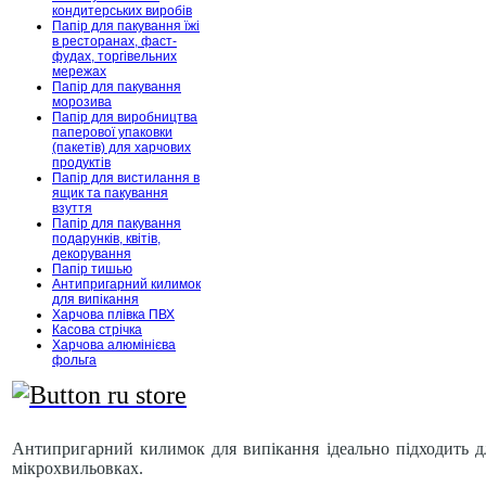
кондитерських виробів
Папір для пакування їжі
в ресторанах, фаст-
фудах, торгівельних
мережах
Папір для пакування
морозива
Папір для виробництва
паперової упаковки
(пакетів) для харчових
продуктів
Папір для вистилання в
ящик та пакування
взуття
Папір для пакування
подарунків, квітів,
декорування
Папір тишью
Антипригарний килимок
для випікання
Харчова плівка ПВХ
Касова стрічка
Харчова алюмінієва
фольга
Антипригарний килимок для випікання ідеально підходить дл
мікрохвильовках.