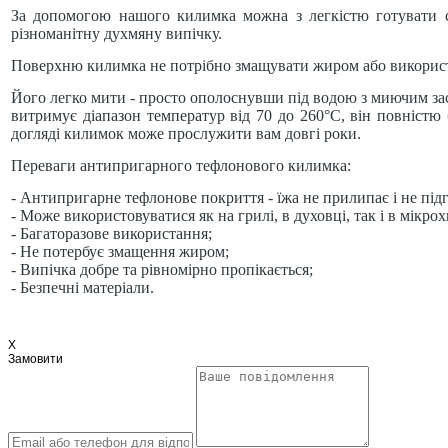
За допомогою нашого килимка можна з легкістю готувати сок
різноманітну духмяну випічку.
Поверхню килимка не потрібно змащувати жиром або використ
Його легко мити - просто ополоснувши під водою з миючим за
витримує діапазон температур від 70 до 260°C, він повніст
догляді килимок може прослужити вам довгі роки.
Переваги антипригарного тефлонового килимка:
- Антипригарне тефлонове покриття - їжа не прилипає і не підг
- Може використовуватися як на грилі, в духовці, так і в мікро
- Багаторазове використання;
- Не потербує змащення жиром;
- Випічка добре та рівномірно пропікається;
- Безпечні матеріали.
X
Замовити