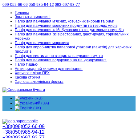
099-052-66-09
050-985-94-12
093-697-93-77
Головна
Замовити в магазині
Папір для пакування м’ясних, ковбасних виробів та риби
Папір для пакування молочних продуктів та твердих жирів
Папір для пакування хлібобулочних та кондитерських виробів
Папір для пакування їжі в ресторанах, фаст-фудах, торгівельних
мережах
Папір для пакування морозива
Папір для виробництва паперової упаковки (пакетів) для харчових
продуктів
Папір для вистилання в ящик та пакування взуття
Папір для пакування подарунків, квітів, декорування
Папір тишью
Антипригарний килимок для випікання
Харчова плівка ПВХ
Касова стрічка
Харчова алюмінієва фольга
+38(098)052-66-09
+38(050)985-94-12
+38(093)697-93-77