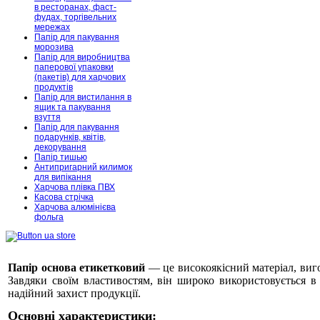
в ресторанах, фаст-
фудах, торгівельних
мережах
Папір для пакування
морозива
Папір для виробництва
паперової упаковки
(пакетів) для харчових
продуктів
Папір для вистилання в
ящик та пакування
взуття
Папір для пакування
подарунків, квітів,
декорування
Папір тишью
Антипригарний килимок
для випікання
Харчова плівка ПВХ
Касова стрічка
Харчова алюмінієва
фольга
Папір основа етикетковий
— це високоякісний матеріал, виго
Завдяки своїм властивостям, він широко використовується в 
надійний захист продукції.
Основні характеристики: