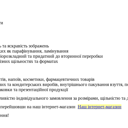
ти
ь та яскравість зображень
аких як парафінування, ламінування
біорозкладний та придатний до вторинної переробки
ізних щільностях та форматах
ів, напоїв, косметики, фармацевтичних товарів
них та
кондитерських виробів
,
внутрішнього пакування взуття, п
ковки та презентаційної продукції
ливістю індивідуального замовлення за розмірами, щільністю та 
, перейшовши на наш
інтернет-магазин
Наш інтернет-магазин
ення
!