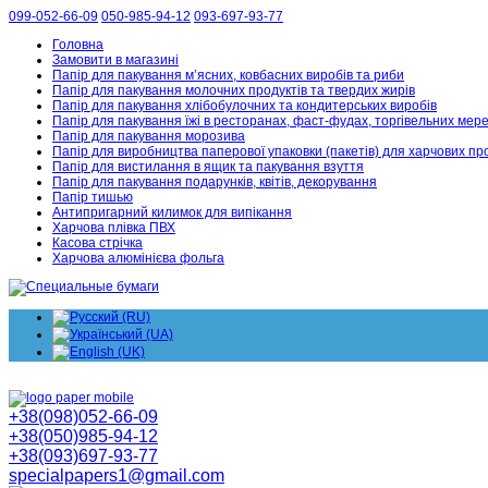
099-052-66-09
050-985-94-12
093-697-93-77
Головна
Замовити в магазині
Папір для пакування м’ясних, ковбасних виробів та риби
Папір для пакування молочних продуктів та твердих жирів
Папір для пакування хлібобулочних та кондитерських виробів
Папір для пакування їжі в ресторанах, фаст-фудах, торгівельних мер
Папір для пакування морозива
Папір для виробництва паперової упаковки (пакетів) для харчових пр
Папір для вистилання в ящик та пакування взуття
Папір для пакування подарунків, квітів, декорування
Папір тишью
Антипригарний килимок для випікання
Харчова плівка ПВХ
Касова стрічка
Харчова алюмінієва фольга
+38(098)052-66-09
+38(050)985-94-12
+38(093)697-93-77
specialpapers1@gmail.com