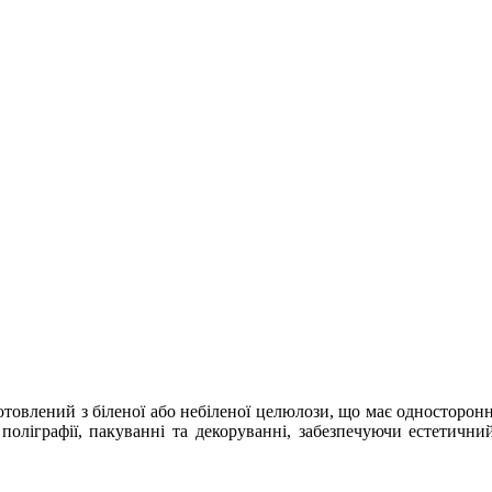
товлений з біленої або небіленої целюлози, що має односторонн
поліграфії, пакуванні та декоруванні, забезпечуючи естетични