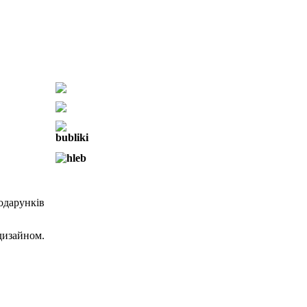
одарунків
дизайном.