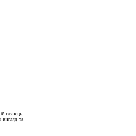
ій глянець.
й вигляд та