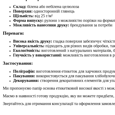
Склад:
білена або небілена целюлоза
Поверхня:
односторонній глянець
Щільність:
від 25 г/м²
Форма випуску:
рулони з можливістю порізки на форма
Можливість нанесення друку:
брендування за потреби
Переваги:
Висока якість друку:
гладка поверхня забезпечує чіткіст
Універсальність:
підходить для різних видів обробки, т
Екологічність:
виготовлений з натуральних матеріалів, 
Гнучкість у використанні:
можливість виготовлення в р
Застосування:
Поліграфія:
виготовлення етикеток для харчових продукт
Пакування:
використовується для
пакування хлібобулоч
Декорування:
створення декоративних елементів для упа
Ми пропонуємо папір основа етикетковий високої якості з мож
Маємо в наявності
готову продукцію, яку ви можете придбати
Звертайтесь для отримання консультації та оформлення замовл