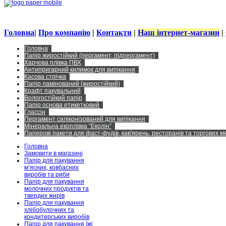
Головна
|
Про компанію
|
Контакти
|
Наш інтернет-магазин
|
Головна
Папір жиростійкий (пергамент, підпергамент)
Харчова плівка ПВХ
Антипригарний килимок для випікання
Касова стрічка
Папір ламінований (жиростійкий)
Крафт пакувальний
Вологостійкий папір
Папір основа етикетковий
Глассін
Пергамент силіконізований для випікання
Мінеральна екоплівка “Еколін”
Паперові пакети для фаст-фудів, кав'ярень, ресторанів та торгових 
Головна
Замовити в магазині
Папір для пакування
м’ясних, ковбасних
виробів та риби
Папір для пакування
молочних продуктів та
твердих жирів
Папір для пакування
хлібобулочних та
кондитерських виробів
Папір для пакування їжі