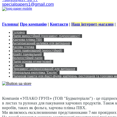
specialpapers1@gmail.com
Головна
|
Про компанію
|
Контакти
|
Наш інтернет-магазин
|
Головна
Папір жиростійкий (пергамент, підпергамент)
Харчова плівка ПВХ
Антипригарний килимок для випікання
Касова стрічка
Папір ламінований (жиростійкий)
Крафт пакувальний
Вологостійкий папір
Папір основа етикетковий
Глассін
Пергамент силіконізований для випікання
Мінеральна екоплівка “Еколін”
Паперові пакети для фаст-фудів, кав'ярень, ресторанів та торгових 
«
»
Компанія
УПАКО ГРУП
(ТОВ "Будматеріали") - це підприєм
в листах та рулонах для пакування харчових продуктів. Також 
виробів, таких як фольга, харчова плівка ПВХ.
Ми являємось ексклюзивними представниками 7-ми провідних єв