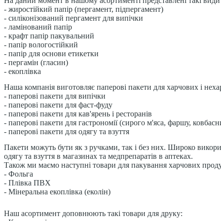
На даний момент в нашому асортименті представлені такі види
- жиростійкий папір (пергамент, підпергамент)
- силіконізований пергамент для випічки
- ламінований папір
- крафт папір пакувальний
- папір вологостійкий
- папір для основи етикетки
- пергамін (гласин)
- екоплівка
Наша компанія виготовляє паперові пакети для харчових і неха
- паперові пакети для випічки
- паперові пакети для фаст-фуду
- паперові пакети для кав'ярень і ресторанів
- паперові пакети для гастрономії (сирого м'яса, фаршу, ковбас
- паперові пакети для одягу та взуття
Пакети можуть бути як з ручками, так і без них. Широко викори
одягу та взуття в магазинах та медпрепаратів в аптеках.
Також ми маємо наступні товари для пакування харчових проду
- Фольга
- Плівка ПВХ
- Мінеральна екоплівка (еколін)
Наш асортимент доповнюють такі товари для друку: