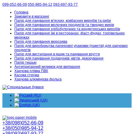
099-052-66-09
050-985-94-12
093-697-93-77
Головна
Замовити в магазині
Папір для пакування м’ясних, ковбасних виробів та риби
Папір для пакування молочних продуктів та твердих жирів
Папір для пакування хлібобулочних та кондитерських виробів
Папір для пакування їжі в ресторанах, фаст-фудах, торгівельних
мережах
Папір для пакування морозива
Папір для виробництва паперової упаковки (пакетів) для харчових
продуктів
Папір для вистилання в ящик та пакування взуття
Папір для пакування подарунків, квітів, декорування
Папір тишью
Антипригарний килимок для випікання
Харчова плівка ПВХ
Касова стрічка
Харчова алюмінієва фольга
+38(098)052-66-09
+38(050)985-94-12
+38(093)697-93-77