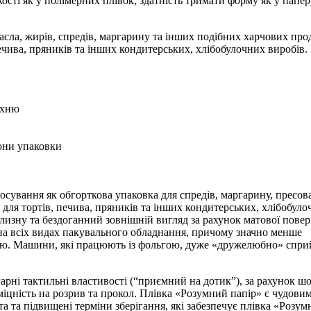
сті як у полімерних плівок, здатність тримати форму як у паперу
сла, жирів, спредів, маргарину та інших подібних харчових прод
ечива, пряників та інших кондитерських, хлібобулочних виробів.
рхню
рони упаковки
осування як обгорткова упаковка для спредів, маргарину, пресов
а для тортів, печива, пряників та інших кондитерських, хлібобул
ілизну та бездоганний зовнішній вигляд за рахунок матової повер
а всіх видах пакувального обладнання, причому значно менше
гою. Машини, які працюють із фольгою, дуже «дружелюбно» спр
арні тактильні властивості (“приємний на дотик”), за рахунок шо
іцність на розрив та прокол. Плівка «Розумний папір» є чудови
а та підвищені терміни зберігання, які забезпечує плівка «Розу