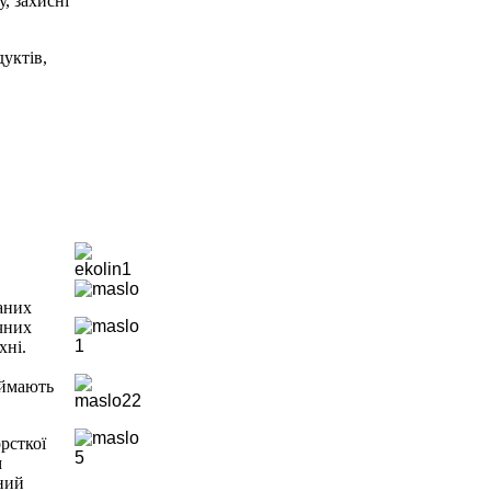
, захисні
уктів,
аних
очних
хні.
иймають
рсткої
м
мний