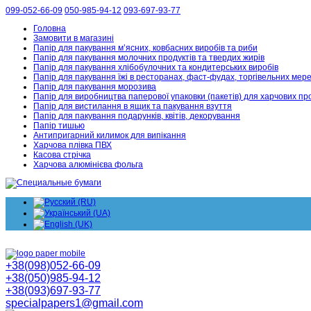
099-052-66-09
050-985-94-12
093-697-93-77
Головна
Замовити в магазині
Папір для пакування м’ясних, ковбасних виробів та риби
Папір для пакування молочних продуктів та твердих жирів
Папір для пакування хлібобулочних та кондитерських виробів
Папір для пакування їжі в ресторанах, фаст-фудах, торгівельних мер
Папір для пакування морозива
Папір для виробництва паперової упаковки (пакетів) для харчових пр
Папір для вистилання в ящик та пакування взуття
Папір для пакування подарунків, квітів, декорування
Папір тишью
Антипригарний килимок для випікання
Харчова плівка ПВХ
Касова стрічка
Харчова алюмінієва фольга
+38(098)052-66-09
+38(050)985-94-12
+38(093)697-93-77
specialpapers1@gmail.com