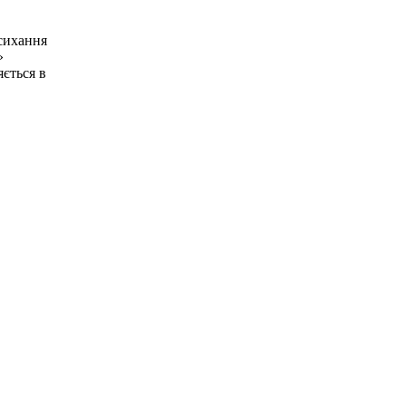
исихання
»
яється в